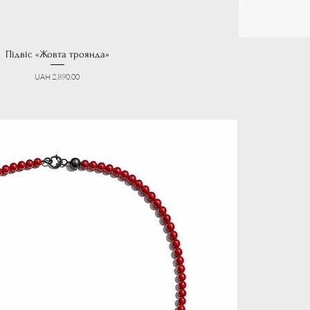
Підвіс «Жовта троянда»
Price
UAH 2,890.00