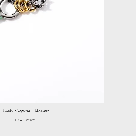
Підвіс «Корона + Кільце»
Price
UAH 4,800.00