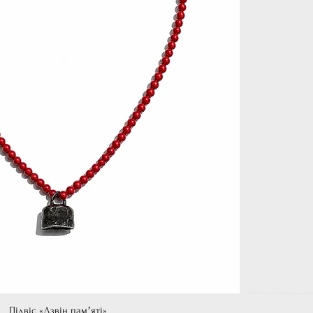
Підвіс «Дзвін памʼяті»