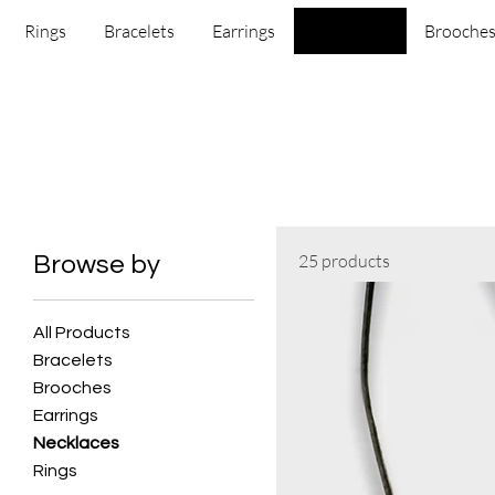
Rings
Bracelets
Earrings
Necklaces
Brooche
25 products
Browse by
All Products
Bracelets
Brooches
Earrings
Necklaces
Rings