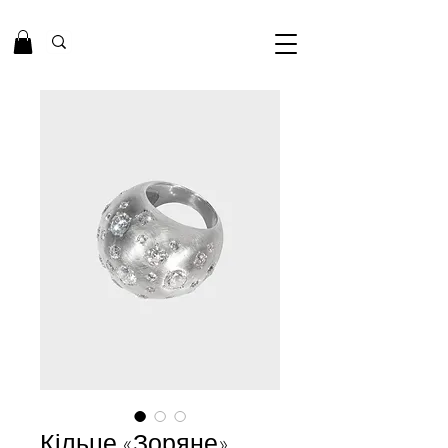
Кільце «Зоряне»