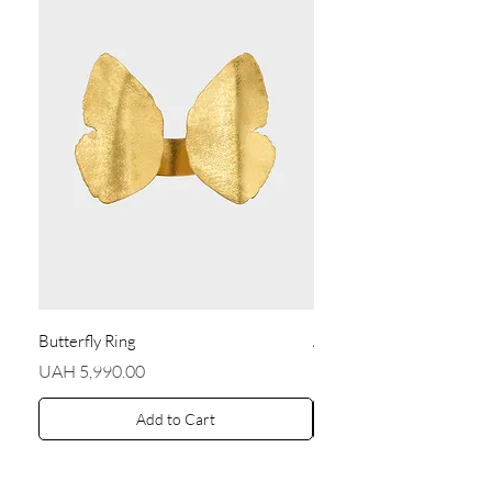
Butterfly Ring
Angel Earrings
Price
Price
UAH 5,990.00
UAH 5,590.00
Add to Cart