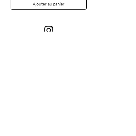
Ajouter au panier
Contacts
+380675787000
001gush.gush@gmail.com
Kyiv, Tarasivska 9v (Adresse légale)
Collection
Information
Tous les produits
À propos de la
Anneaux
marque
Bracelets
Collier
Broches