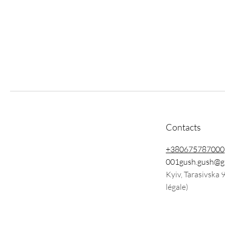
Contacts
+380675787000
001gush.gush@g
Kyiv, Tarasivska 
légale)