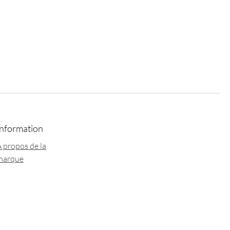
Information
 propos de la
marque