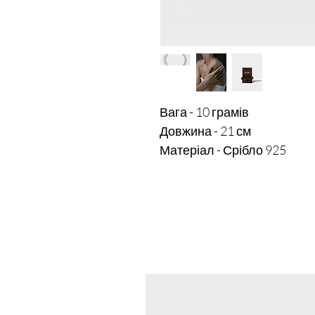
Вага - 10 грамів 

Довжина - 21 см
Матеріал - Срібло 925