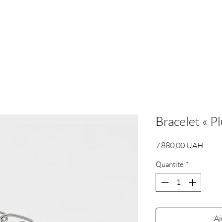
Bracelet « P
Prix
7 880,00 UAH
Quantité
*
Aj