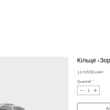
Кільце «Зо
Prix
11 990,00 UAH
Quantité
*
Aj