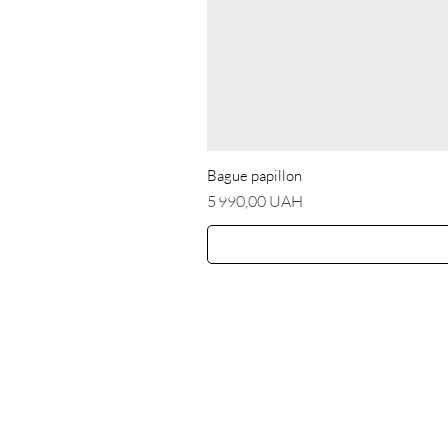
Bague papillon
Prix
5 990,00 UAH