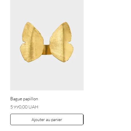
Bague papillon
Boucles d'oreilles « Anges
Prix
Prix
5 990,00 UAH
5 590,00 UAH
Ajouter au panier