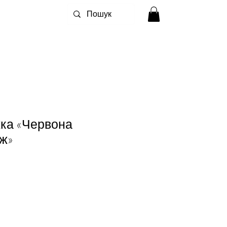
ка «Червона
іж»