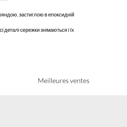
ояндою, застиглою в епоксидній
і деталі сережки знімаються і їх
Meilleures ventes