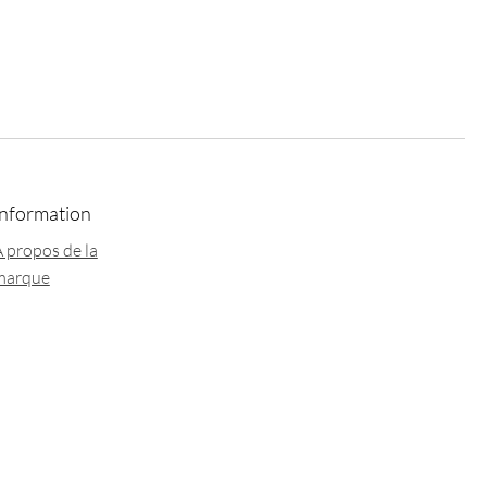
Information
 propos de la
marque