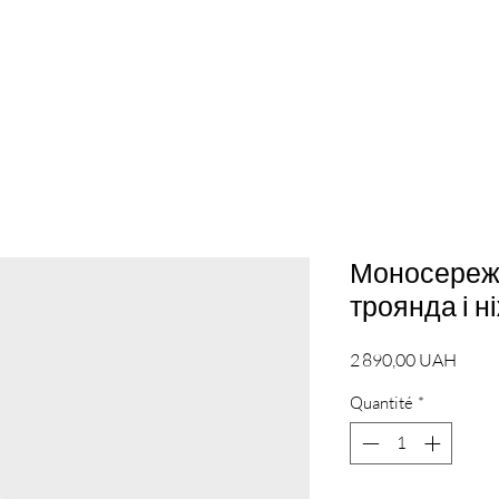
Моносереж
троянда і н
Prix
2 890,00 UAH
Quantité
*