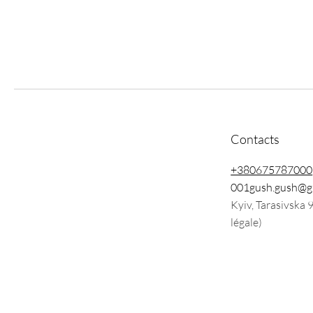
Contacts
+380675787000
001gush.gush@g
Kyiv, Tarasivska 
légale)