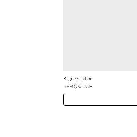
Bague papillon
Prix
5 990,00 UAH