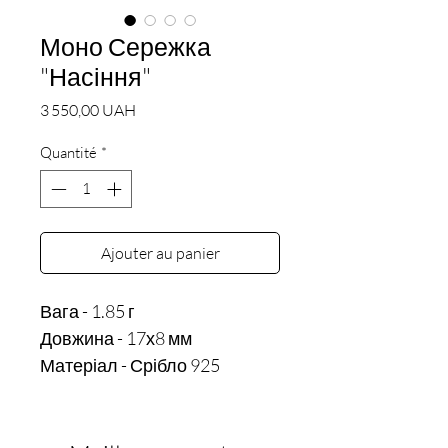
Моно Сережка
"Насіння"
Prix
3 550,00 UAH
Quantité
*
Ajouter au panier
Вага - 1.85 г

Довжина - 17х8 мм
Матеріал - Срібло 925