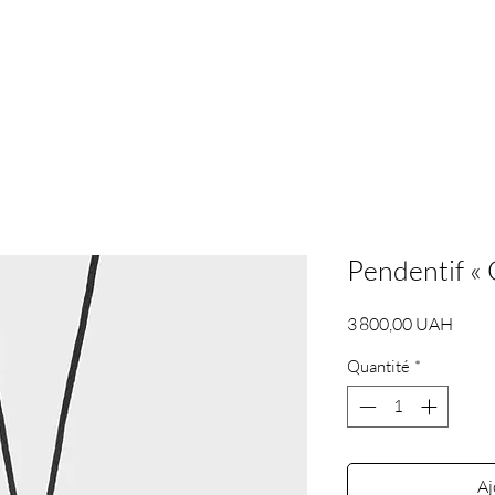
Pendentif « 
Prix
3 800,00 UAH
Quantité
*
Aj