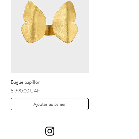
Bague papillon
Boucles d'oreilles « Anges
Prix
Prix
5 990,00 UAH
5 590,00 UAH
Ajouter au panier