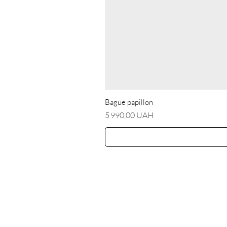
Bague papillon
Prix
5 990,00 UAH