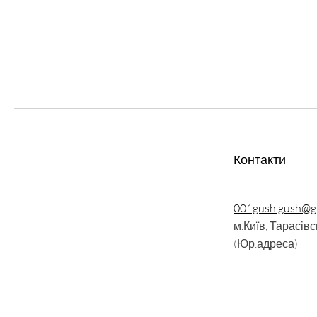
Контакти
001gush.gush@g
м.Київ, Тарасівс
(Юр.адреса)