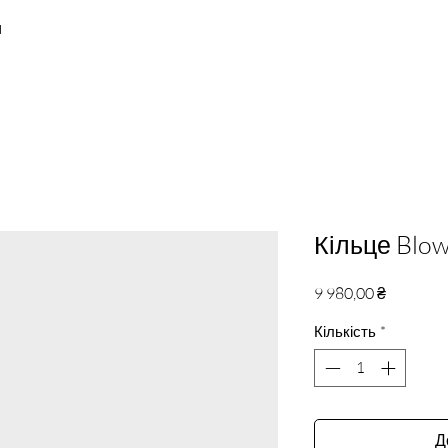
и
Кільце Blo
Ціна
9 980,00 ₴
Кількість
*
Д