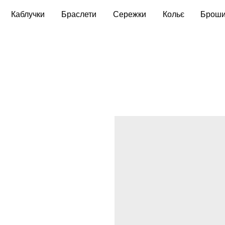
Каблучки
Браслети
Сережки
Кольє
Брош