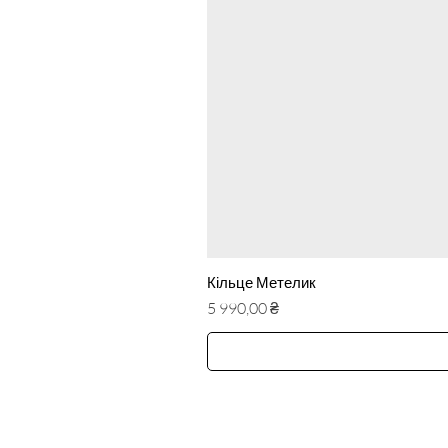
Кільце Метелик
Ціна
5 990,00 ₴