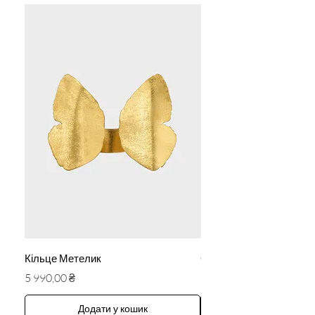
Кільце Метелик
Сережки «Ангели»
Ціна
Ціна
5 990,00 ₴
5 590,00 ₴
Додати у кошик