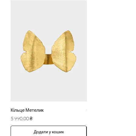
Кільце Метелик
Сережки «Ангели»
Ціна
Ціна
5 990,00 ₴
5 590,00 ₴
Додати у кошик