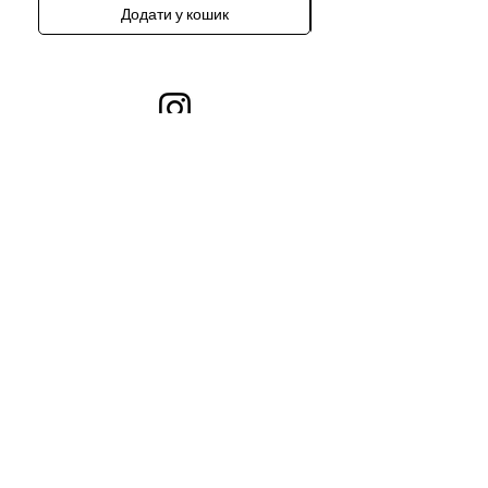
Додати у кошик
Контакти
001gush.gush@gmail.com
м.Київ, Тарасівська 9в (Юр.адреса)
Колекція
Інформація
Всі Товари
Про Бренд
Каблучки
Браслети
Кольє
Броши