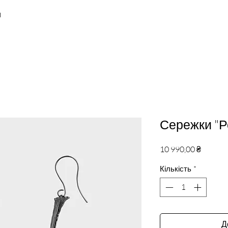
и
Сережки "Р
Ціна
10 990,00 ₴
Кількість
*
Д