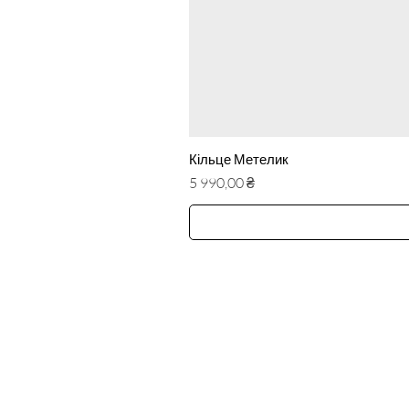
Кільце Метелик
Ціна
5 990,00 ₴