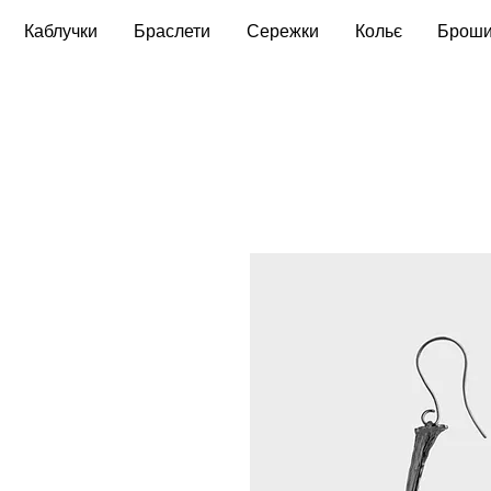
Каблучки
Браслети
Сережки
Кольє
Брош